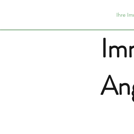
Ihre Im
Im
An